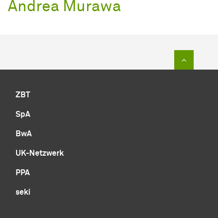
Andrea Murawa
Zum Sei
ZBT
SpA
BwA
UK-Netzwerk
PPA
seki