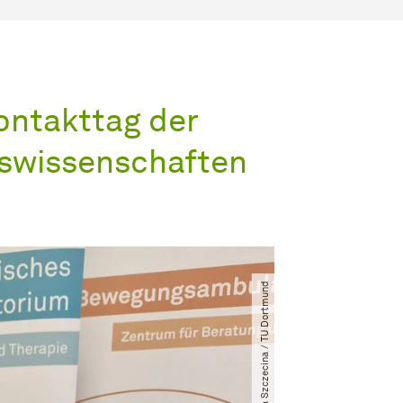
Kontakttag der
nswissenschaften
© Sandra Szczecina ​/​ TU Dortmund