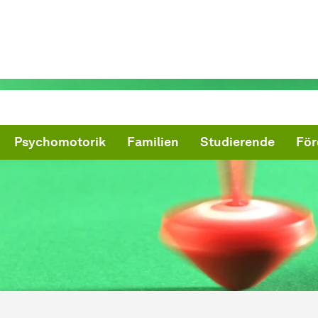
Psychomotorik
Familien
Studierende
För
ind hier:
artseite