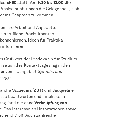
des
EF50
statt. Von
9:30 bis 13:00 Uhr
Praxiseinrichtungen die Gelegenheit, sich
nder ins Gespräch zu kommen.
en ihre Arbeit und Angebote.
ie berufliche Praxis, konnten
 kennenlernen, Ideen für Praktika
 informieren.
hes Grußwort der Prodekanin für Studium
anisation des Kontakttages lag in den
der
vom Fachgebiet
Sprache und
sorgte.
andra Szczecina (ZBT)
und
Jacqueline
 zu beantworten und Einblicke in
ang fand die enge
Verknüpfung von
te. Das Interesse an Hospitationen sowie
rechend groß. Auch zahlreiche