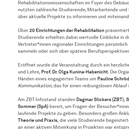
Rehabilitationswissenschaften im Foyer des Gebäu
nutzten zahlreiche Studierende, Mitarbeitende und 
über aktuelle Projekte zu informieren und miteina
Über
20 Einrichtungen der Rehabilitation
präsentiert
Studierende erhielten dabei wertvolle Einblicke in d
Vertreter*innen regionaler Einrichtungen persönlich
sammeln oder sich über spätere Berufsperspektiven
Eröffnet wurde die Veranstaltung durch ein herzlic
und Lehre,
Prof. Dr. Olga Kunina-Habenicht
. Die Org
Händen eines engagierten Teams um
Pauline Schrö
Kommunikation
, das für einen reibungslosen Ablauf 
Am ZBT-Infostand standen
Dagmar Slickers (ZBT)
,
S
Sommer (SpA)
bereit, um Fragen der Besucher*innen
laufende Projekte zu geben. Besonders großen Ankl
Theorie und Praxis
, die viele Studierende begeister
an einer aktiven Mitwirkung in Projekten war entsp