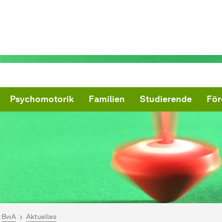
Psychomotorik
Familien
Studierende
För
ind hier:
artseite
BwA
Aktuelles