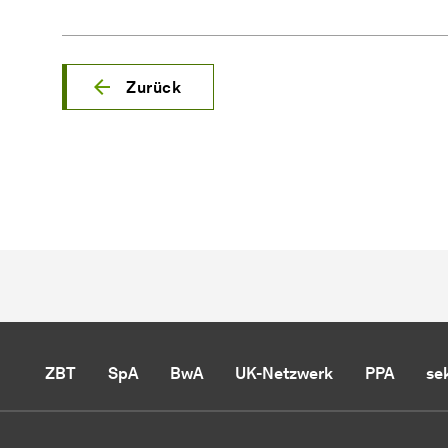
Zurück
ZBT
SpA
BwA
UK-Netzwerk
PPA
se